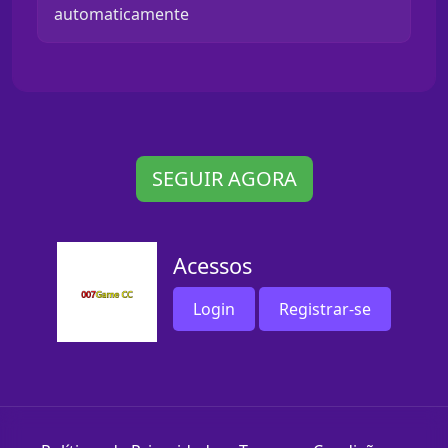
automaticamente
SEGUIR AGORA
Acessos
Login
Registrar-se