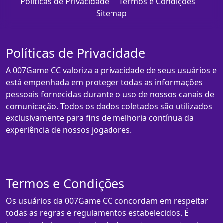
Políticas de Privacidade
Termos e Condições
Sitemap
Políticas de Privacidade
A 007Game CC valoriza a privacidade de seus usuários e
está empenhada em proteger todas as informações
pessoais fornecidas durante o uso de nossos canais de
comunicação. Todos os dados coletados são utilizados
exclusivamente para fins de melhoria contínua da
experiência de nossos jogadores.
Termos e Condições
Os usuários da 007Game CC concordam em respeitar
todas as regras e regulamentos estabelecidos. É