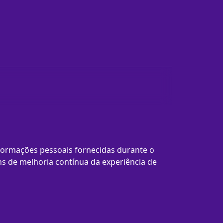
formações pessoais fornecidas durante o
ns de melhoria contínua da experiência de