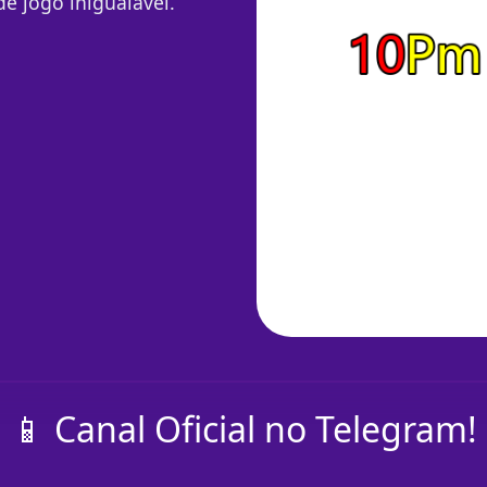
e jogo inigualável.
📱 Canal Oficial no Telegram!