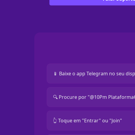
📱 Baixe o app Telegram no seu disp
🔍 Procure por "@10Pm PlataformaO
👆 Toque em "Entrar" ou "Join"