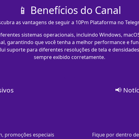
📱 Benefícios do Canal
cubra as vantagens de seguir a 10Pm Plataforma no Tele
ferentes sistemas operacionais, incluindo Windows, macOS,
al, garantindo que você tenha a melhor performance e func
lui suporte para diferentes resoluções de tela e densidades
sempre exibido corretamente.
sivos
📢 Notí
m, promoções especiais
Fique por dentro d