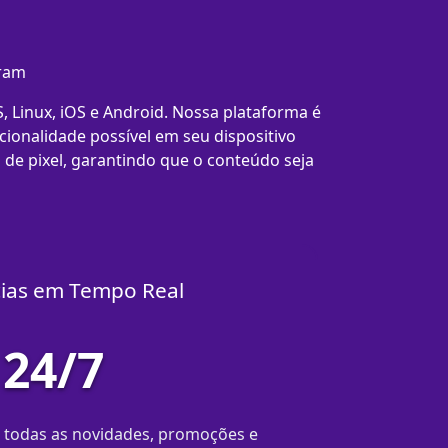
gram
 Linux, iOS e Android. Nossa plataforma é
ionalidade possível em seu dispositivo
 de pixel, garantindo que o conteúdo seja
cias em Tempo Real
24/7
e todas as novidades, promoções e