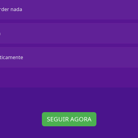
erder nada
a
aticamente
SEGUIR AGORA