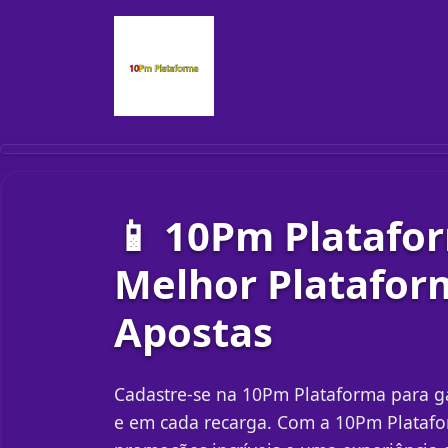
📱 10Pm Platafo
Melhor Platafor
Apostas
Cadastre-se na 10Pm Plataforma para g
e em cada recarga. Com a 10Pm Platafo