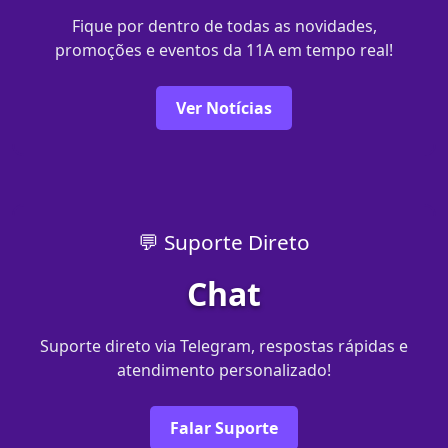
Fique por dentro de todas as novidades,
promoções e eventos da 11A em tempo real!
Ver Notícias
💬 Suporte Direto
Chat
Suporte direto via Telegram, respostas rápidas e
atendimento personalizado!
Falar Suporte