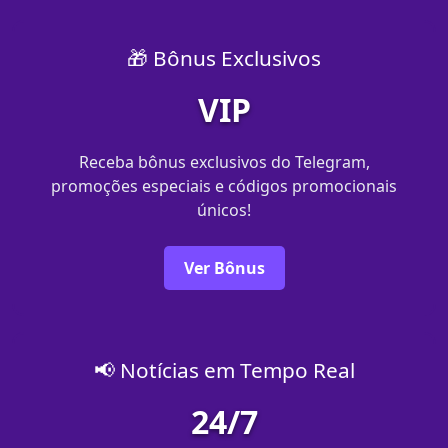
🎁 Bônus Exclusivos
VIP
Receba bônus exclusivos do Telegram,
promoções especiais e códigos promocionais
únicos!
Ver Bônus
📢 Notícias em Tempo Real
24/7