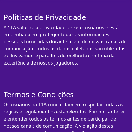
Políticas de Privacidade
A 11A valoriza a privacidade de seus usuários e está
empenhada em proteger todas as informações
pessoais fornecidas durante o uso de nossos canais de
comunicação. Todos os dados coletados são utilizados
exclusivamente para fins de melhoria contínua da
experiência de nossos jogadores.
Termos e Condições
Os usuários da 11A concordam em respeitar todas as
regras e regulamentos estabelecidos. É importante ler
e entender todos os termos antes de participar de
nossos canais de comunicação. A violação destes