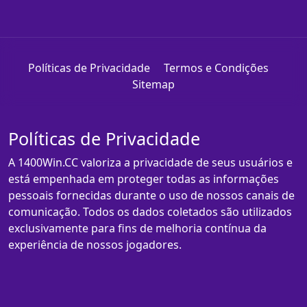
Políticas de Privacidade
Termos e Condições
Sitemap
Políticas de Privacidade
A 1400Win.CC valoriza a privacidade de seus usuários e
está empenhada em proteger todas as informações
pessoais fornecidas durante o uso de nossos canais de
comunicação. Todos os dados coletados são utilizados
exclusivamente para fins de melhoria contínua da
experiência de nossos jogadores.