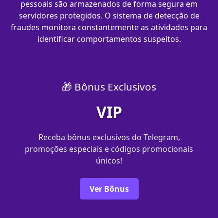
pessoais são armazenados de forma segura em
servidores protegidos. O sistema de detecção de
fraudes monitora constantemente as atividades para
identificar comportamentos suspeitos.
🎁 Bônus Exclusivos
VIP
Receba bônus exclusivos do Telegram,
promoções especiais e códigos promocionais
únicos!
Ver Bônus