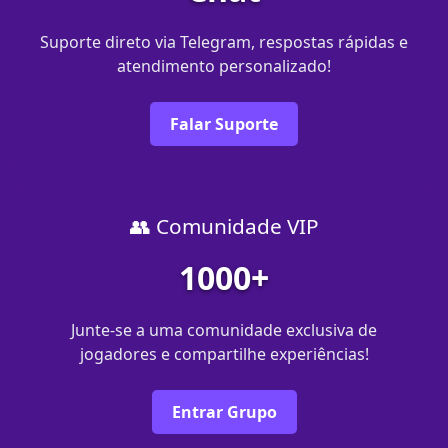
Suporte direto via Telegram, respostas rápidas e
atendimento personalizado!
Falar Suporte
👥 Comunidade VIP
1000+
Junte-se a uma comunidade exclusiva de
jogadores e compartilhe experiências!
Entrar Grupo