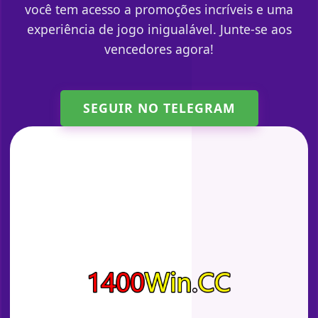
você tem acesso a promoções incríveis e uma
experiência de jogo inigualável. Junte-se aos
vencedores agora!
SEGUIR NO TELEGRAM