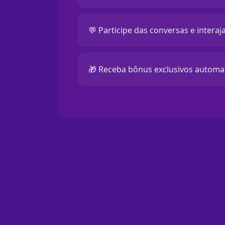
💬 Participe das conversas e interaj
🎁 Receba bônus exclusivos autom