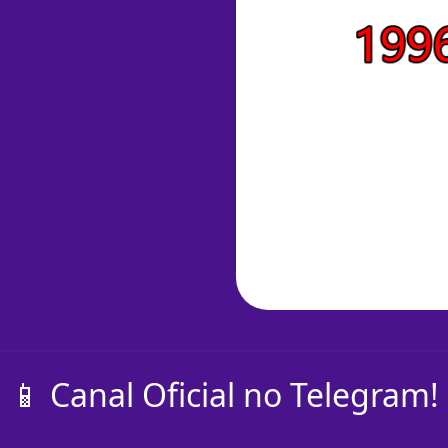
📱 Canal Oficial no Telegram!