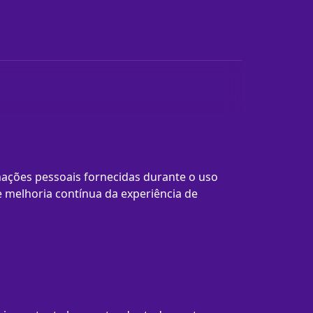
mações pessoais fornecidas durante o uso
e melhoria contínua da experiência de