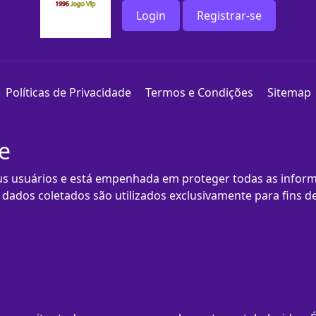
Login
Registrar-se
Políticas de Privacidade
Termos e Condições
Sitemap
de
seus usuários e está empenhada em proteger todas as infor
dados coletados são utilizados exclusivamente para fins d