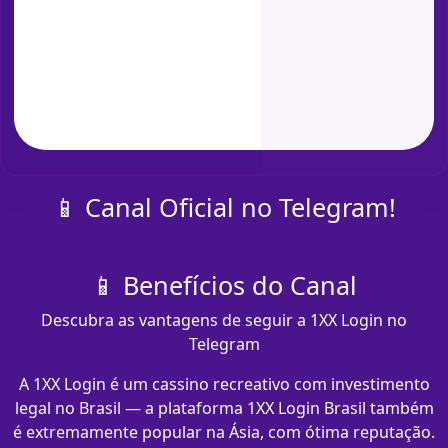
📱 Canal Oficial no Telegram!
📱 Benefícios do Canal
Descubra as vantagens de seguir a 1XX Login no
Telegram
A 1XX Login é um cassino recreativo com investimento
legal no Brasil — a plataforma 1XX Login Brasil também
é extremamente popular na Ásia, com ótima reputação.