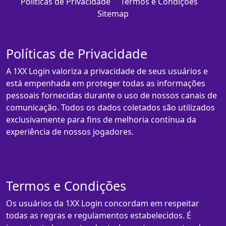
Políticas de Privacidade
Termos e Condições
Sitemap
Políticas de Privacidade
A 1XX Login valoriza a privacidade de seus usuários e
está empenhada em proteger todas as informações
pessoais fornecidas durante o uso de nossos canais de
comunicação. Todos os dados coletados são utilizados
exclusivamente para fins de melhoria contínua da
experiência de nossos jogadores.
Termos e Condições
Os usuários da 1XX Login concordam em respeitar
todas as regras e regulamentos estabelecidos. É