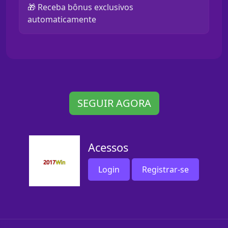
🎁 Receba bônus exclusivos
automaticamente
SEGUIR AGORA
Acessos
Login
Registrar-se