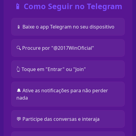
📱 Como Seguir no Telegram
📱 Baixe o app Telegram no seu dispositivo
🔍 Procure por "@2017WinOficial"
👆 Toque em "Entrar" ou "Join"
🔔 Ative as notificações para não perder
nada
💬 Participe das conversas e interaja