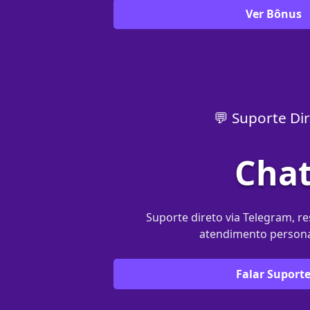
Ver Bônus
💬 Suporte Di
Cha
Suporte direto via Telegram, r
atendimento persona
Falar Suport