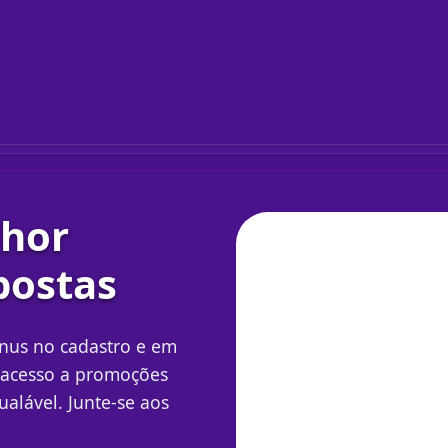
lhor
postas
nus no cadastro e em
 acesso a promoções
ualável. Junte-se aos