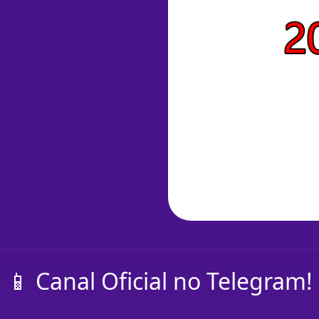
📱 Canal Oficial no Telegram!