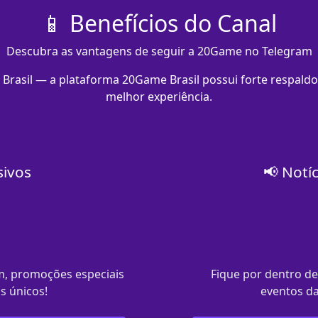
📱 Benefícios do Canal
Descubra as vantagens de seguir a 20Game no Telegram
rasil — a plataforma 20Game Brasil possui forte respaldo
melhor experiência.
sivos
📢 Notí
m, promoções especiais
Fique por dentro d
s únicos!
eventos d