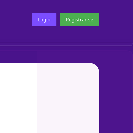
Login
Registrar-se