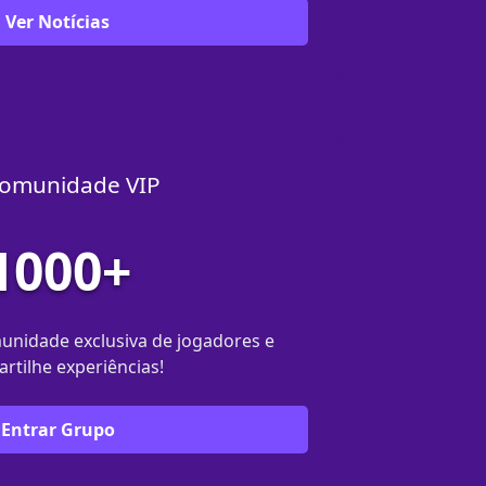
Ver Notícias
Comunidade VIP
1000+
unidade exclusiva de jogadores e
rtilhe experiências!
Entrar Grupo