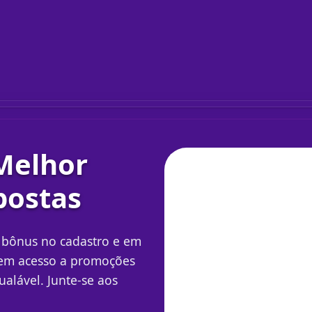
 Melhor
postas
 bônus no cadastro e em
tem acesso a promoções
ualável. Junte-se aos