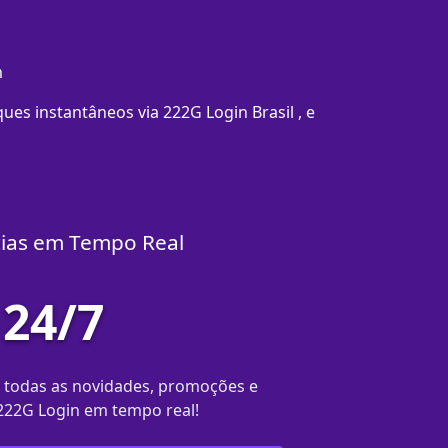
m
s instantâneos via 222G Login Brasil , e
cias em Tempo Real
24/7
e todas as novidades, promoções e
222G Login em tempo real!