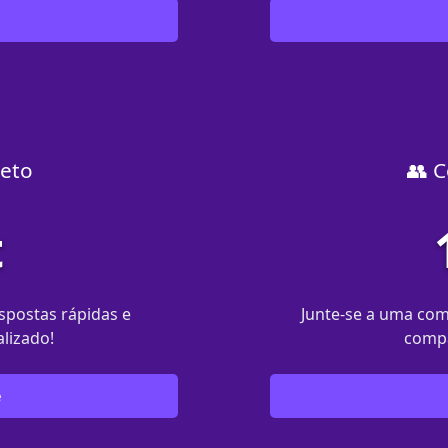
reto
👥 
t
espostas rápidas e
Junte-se a uma com
lizado!
compa
e