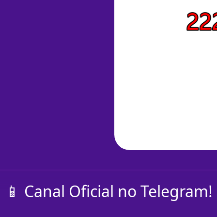
📱 Canal Oficial no Telegram!