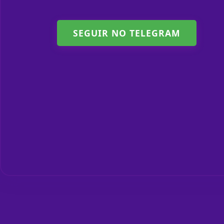
SEGUIR NO TELEGRAM