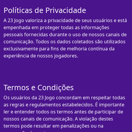
Políticas de Privacidade
A 23 Jogo valoriza a privacidade de seus usuários e está
empenhada em proteger todas as informações
pessoais fornecidas durante o uso de nossos canais de
comunicação. Todos os dados coletados são utilizados
exclusivamente para fins de melhoria contínua da
experiência de nossos jogadores.
Termos e Condições
Os usuários da 23 Jogo concordam em respeitar todas
as regras e regulamentos estabelecidos. É importante
ler e entender todos os termos antes de participar de
nossos canais de comunicação. A violação destes
termos pode resultar em penalizações ou na