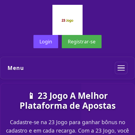
Login
Registrar-se
Menu
📱 23 Jogo A Melhor
Plataforma de Apostas
Cadastre-se na 23 Jogo para ganhar bônus no
cadastro e em cada recarga. Com a 23 Jogo, você