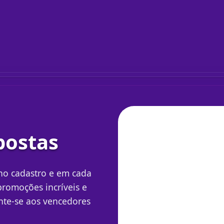
postas
no cadastro e em cada
promoções incríveis e
unte-se aos vencedores