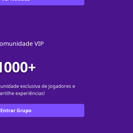
Comunidade VIP
1000+
unidade exclusiva de jogadores e
rtilhe experiências!
Entrar Grupo