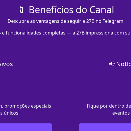
📱 Benefícios do Canal
Descubra as vantagens de seguir a 27B no Telegram
s e funcionalidades completas — a 27B impressiona com su
sivos
📢 Notí
m, promoções especiais
Fique por dentro d
s únicos!
eventos