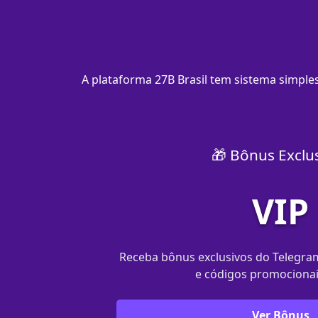
A plataforma 27B Brasil tem sistema simple
🎁 Bônus Exclu
VIP
Receba bônus exclusivos do Telegra
e códigos promocionai
Ver Bônus