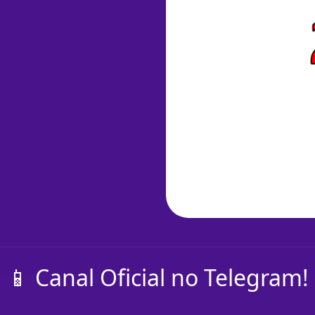
📱 Canal Oficial no Telegram!