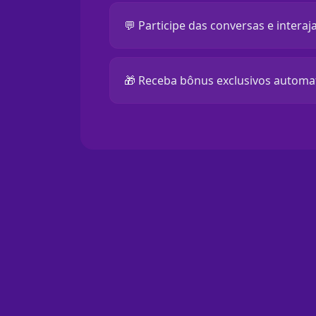
💬 Participe das conversas e interaj
🎁 Receba bônus exclusivos autom