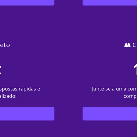
reto
👥 
t
espostas rápidas e
Junte-se a uma com
lizado!
compa
e