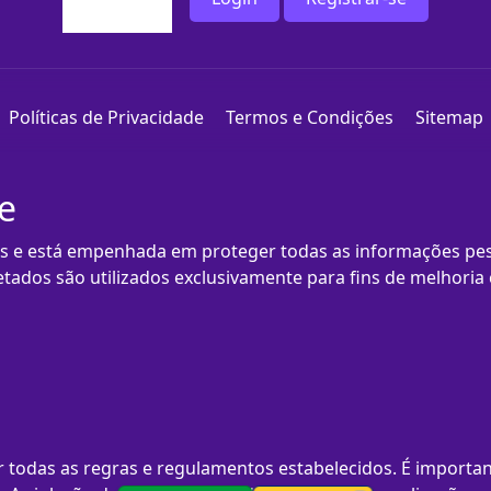
Políticas de Privacidade
Termos e Condições
Sitemap
de
ios e está empenhada em proteger todas as informações pe
tados são utilizados exclusivamente para fins de melhoria
todas as regras e regulamentos estabelecidos. É importan