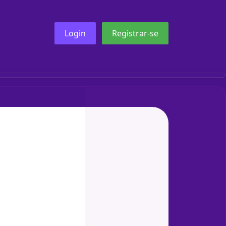
Login
Registrar-se