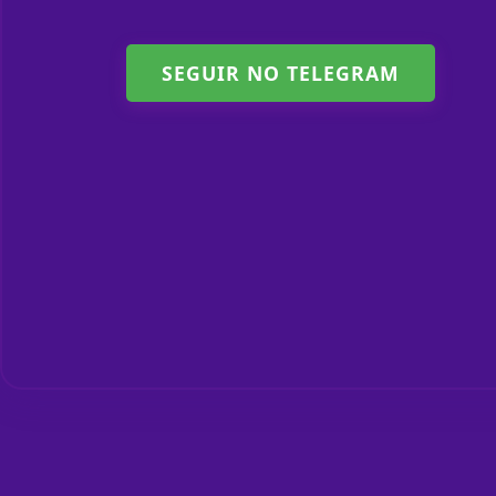
SEGUIR NO TELEGRAM