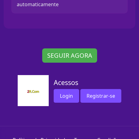
automaticamente
SEGUIR AGORA
Acessos
Login
Registrar-se