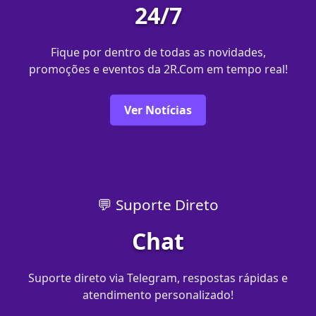
24/7
Fique por dentro de todas as novidades,
promoções e eventos da 2R.Com em tempo real!
Ver Notícias
💬 Suporte Direto
Chat
Suporte direto via Telegram, respostas rápidas e
atendimento personalizado!