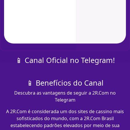
📱 Canal Oficial no Telegram!
📱 Benefícios do Canal
Descubra as vantagens de seguir a 2R.Com no
Telegram
A 2R.Com é considerada um dos sites de cassino mais
sofisticados do mundo, com a 2R.Com Brasil
estabelecendo padrões elevados por meio de sua