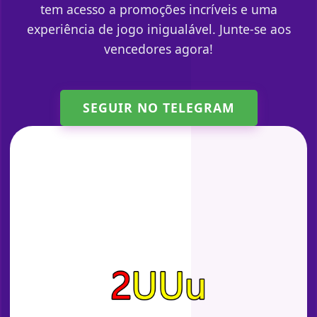
tem acesso a promoções incríveis e uma
experiência de jogo inigualável. Junte-se aos
vencedores agora!
SEGUIR NO TELEGRAM