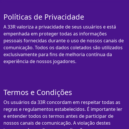
Políticas de Privacidade
A 33R valoriza a privacidade de seus usuários e está
empenhada em proteger todas as informações
pessoais fornecidas durante o uso de nossos canais de
comunicação. Todos os dados coletados são utilizados
exclusivamente para fins de melhoria contínua da
experiência de nossos jogadores.
Termos e Condições
Os usuários da 33R concordam em respeitar todas as
regras e regulamentos estabelecidos. É importante ler
e entender todos os termos antes de participar de
nossos canais de comunicação. A violação destes