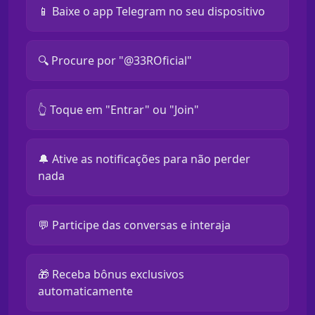
📱 Baixe o app Telegram no seu dispositivo
🔍 Procure por "@33ROficial"
👆 Toque em "Entrar" ou "Join"
🔔 Ative as notificações para não perder
nada
💬 Participe das conversas e interaja
🎁 Receba bônus exclusivos
automaticamente