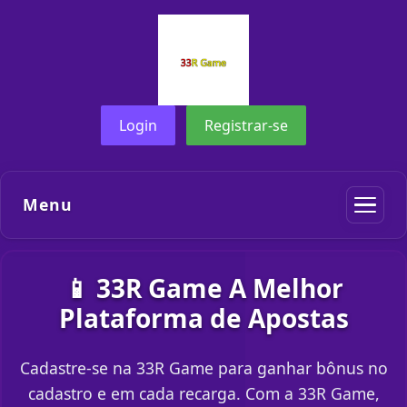
Login
Registrar-se
Menu
📱 33R Game A Melhor
Plataforma de Apostas
Cadastre-se na 33R Game para ganhar bônus no
cadastro e em cada recarga. Com a 33R Game,