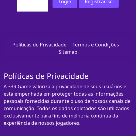
Login
Registrar-se
Políticas de Privacidade
Termos e Condições
Sitemap
Políticas de Privacidade
A 33R Game valoriza a privacidade de seus usuários e
está empenhada em proteger todas as informações
pessoais fornecidas durante o uso de nossos canais de
comunicação. Todos os dados coletados são utilizados
exclusivamente para fins de melhoria contínua da
experiência de nossos jogadores.