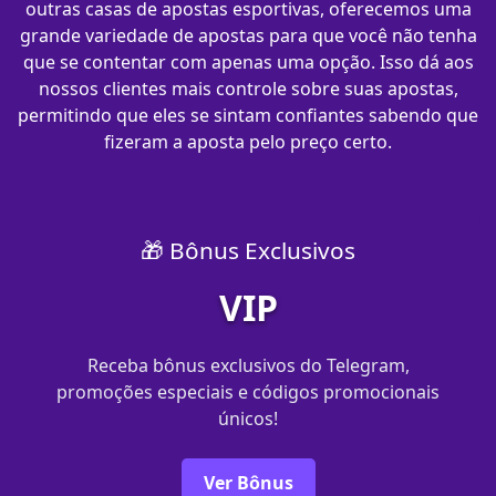
outras casas de apostas esportivas, oferecemos uma
grande variedade de apostas para que você não tenha
que se contentar com apenas uma opção. Isso dá aos
nossos clientes mais controle sobre suas apostas,
permitindo que eles se sintam confiantes sabendo que
fizeram a aposta pelo preço certo.
🎁 Bônus Exclusivos
VIP
Receba bônus exclusivos do Telegram,
promoções especiais e códigos promocionais
únicos!
Ver Bônus