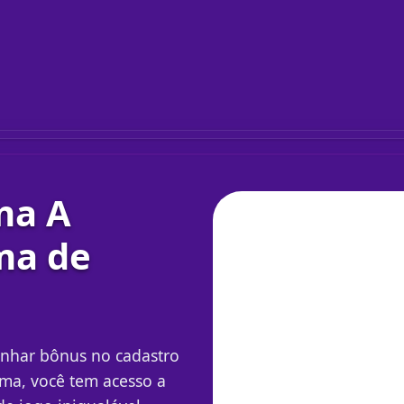
ma A
ma de
anhar bônus no cadastro
ma, você tem acesso a