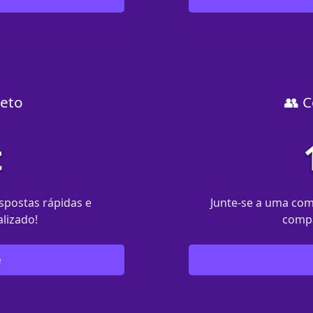
reto
👥 
t
espostas rápidas e
Junte-se a uma com
lizado!
compa
e