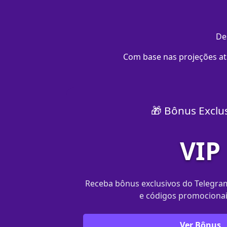
De
Com base nas projeções at
🎁 Bônus Exclu
VIP
Receba bônus exclusivos do Telegra
e códigos promocionai
Ver Bônus