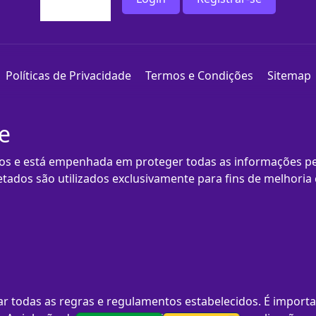
Políticas de Privacidade
Termos e Condições
Sitemap
de
rios e está empenhada em proteger todas as informações p
tados são utilizados exclusivamente para fins de melhoria
 todas as regras e regulamentos estabelecidos. É importa