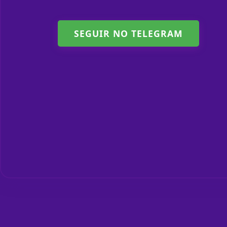
SEGUIR NO TELEGRAM