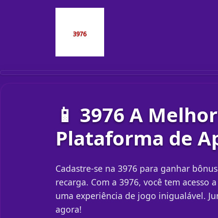
📱 3976 A Melhor
Plataforma de A
Cadastre-se na 3976 para ganhar bônus
recarga. Com a 3976, você tem acesso a
uma experiência de jogo inigualável. J
agora!