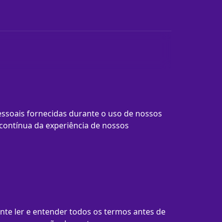
essoais fornecidas durante o uso de nossos
 contínua da experiência de nossos
nte ler e entender todos os termos antes de