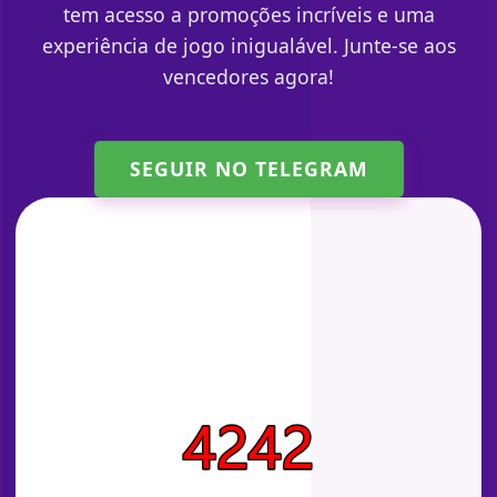
tem acesso a promoções incríveis e uma
experiência de jogo inigualável. Junte-se aos
vencedores agora!
SEGUIR NO TELEGRAM