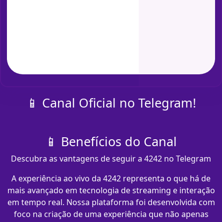
📱 Canal Oficial no Telegram!
📱 Benefícios do Canal
Descubra as vantagens de seguir a 4242 no Telegram
A experiência ao vivo da 4242 representa o que há de
mais avançado em tecnologia de streaming e interação
em tempo real. Nossa plataforma foi desenvolvida com
foco na criação de uma experiência que não apenas