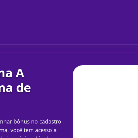
ma A
ma de
anhar bônus no cadastro
ma, você tem acesso a