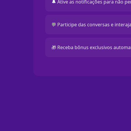
🔔 Ative as notificações para não p
💬 Participe das conversas e interaj
🎁 Receba bônus exclusivos autom