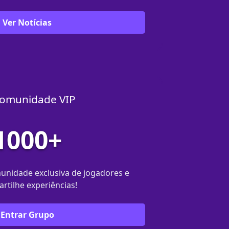
Ver Notícias
Comunidade VIP
1000+
unidade exclusiva de jogadores e
rtilhe experiências!
Entrar Grupo