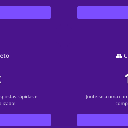
reto
👥 
t
espostas rápidas e
Junte-se a uma com
lizado!
compa
e