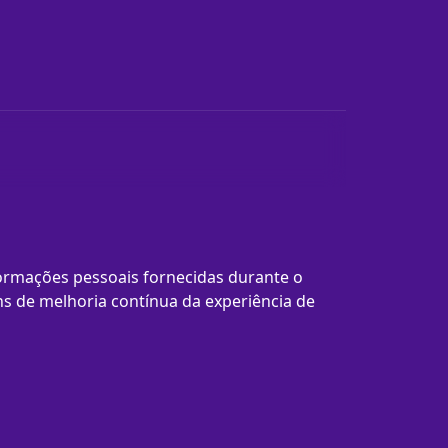
formações pessoais fornecidas durante o
ns de melhoria contínua da experiência de