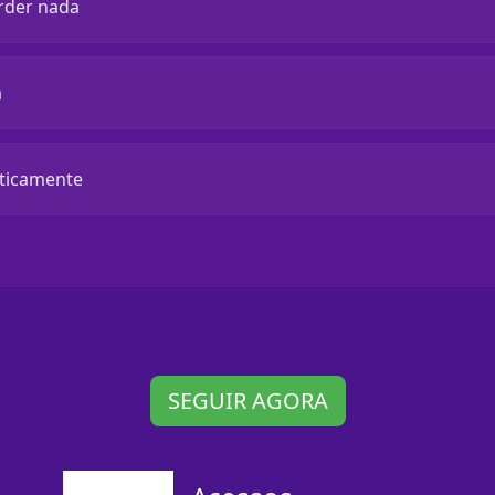
erder nada
a
aticamente
SEGUIR AGORA