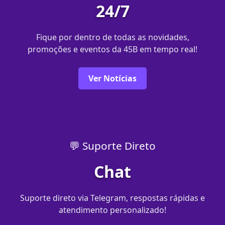
24/7
Fique por dentro de todas as novidades,
promoções e eventos da 45B em tempo real!
Ver Notícias
💬 Suporte Direto
Chat
Suporte direto via Telegram, respostas rápidas e
atendimento personalizado!