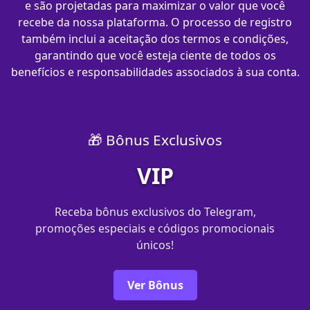
e são projetadas para maximizar o valor que você
recebe da nossa plataforma. O processo de registro
também inclui a aceitação dos termos e condições,
garantindo que você esteja ciente de todos os
benefícios e responsabilidades associados à sua conta.
🎁 Bônus Exclusivos
VIP
Receba bônus exclusivos do Telegram,
promoções especiais e códigos promocionais
únicos!
Ver Bônus