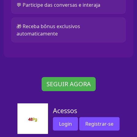
💬 Participe das conversas e interaja
🎁 Receba bônus exclusivos
automaticamente
SEGUIR AGORA
Acessos
Login
Registrar-se