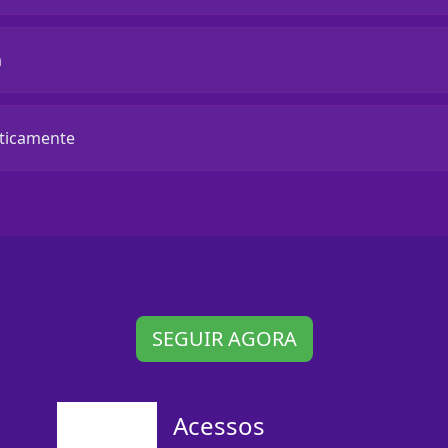
a
aticamente
SEGUIR AGORA
Acessos