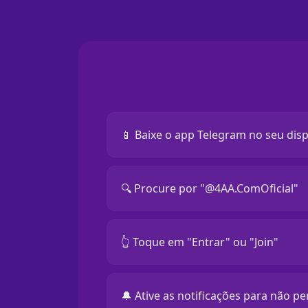
📱 Baixe o app Telegram no seu disp
🔍 Procure por "@4AA.ComOficial"
👆 Toque em "Entrar" ou "Join"
🔔 Ative as notificações para não p