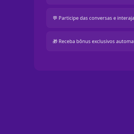
💬 Participe das conversas e interaj
🎁 Receba bônus exclusivos autom