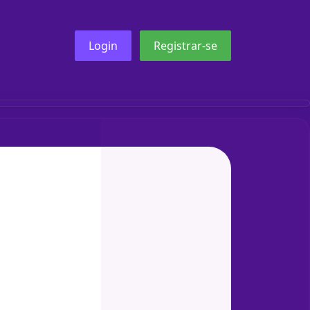
Login
Registrar-se