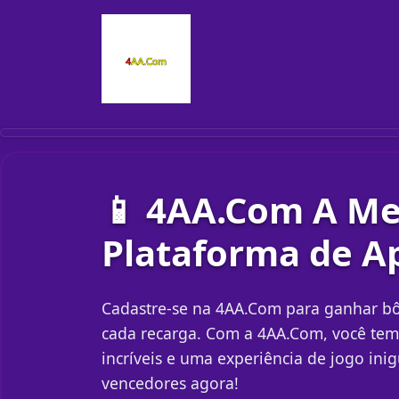
📱 4AA.Com A Me
Plataforma de A
Cadastre-se na 4AA.Com para ganhar b
cada recarga. Com a 4AA.Com, você te
incríveis e uma experiência de jogo inig
vencedores agora!