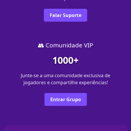
Falar Suporte
👥 Comunidade VIP
1000+
Junte-se a uma comunidade exclusiva de
jogadores e compartilhe experiências!
Entrar Grupo