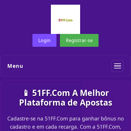
Login
Registrar-se
Menu
📱 51FF.Com A Melhor
Plataforma de Apostas
Cadastre-se na 51FF.Com para ganhar bônus no
cadastro e em cada recarga. Com a 51FF.Com,