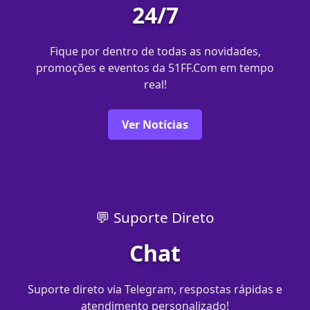
24/7
Fique por dentro de todas as novidades,
promoções e eventos da 51FF.Com em tempo
real!
Ver Notícias
💬 Suporte Direto
Chat
Suporte direto via Telegram, respostas rápidas e
atendimento personalizado!