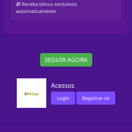
🎁 Receba bônus exclusivos
automaticamente
SEGUIR AGORA
Acessos
Login
Registrar-se