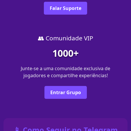
Falar Suporte
👥 Comunidade VIP
1000+
Junte-se a uma comunidade exclusiva de
jogadores e compartilhe experiências!
Entrar Grupo
📱 Como Seguir no Telegram