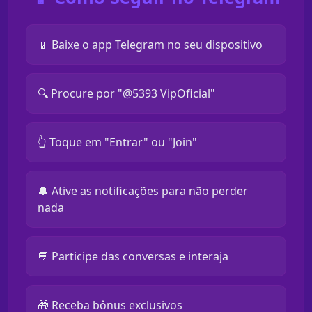
📱 Baixe o app Telegram no seu dispositivo
🔍 Procure por "@5393 VipOficial"
👆 Toque em "Entrar" ou "Join"
🔔 Ative as notificações para não perder
nada
💬 Participe das conversas e interaja
🎁 Receba bônus exclusivos