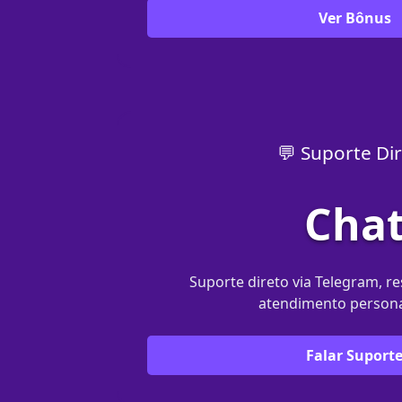
Ver Bônus
💬 Suporte Di
Cha
Suporte direto via Telegram, r
atendimento persona
Falar Suport