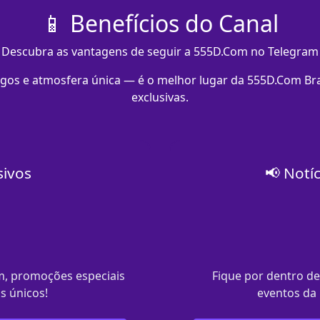
📱 Benefícios do Canal
Descubra as vantagens de seguir a 555D.Com no Telegram
gos e atmosfera única — é o melhor lugar da 555D.Com Bras
exclusivas.
sivos
📢 Notí
m, promoções especiais
Fique por dentro d
s únicos!
eventos da