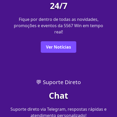
24/7
Fique por dentro de todas as novidades,
promoções e eventos da 5567 Win em tempo
real!
Ver Notícias
💬 Suporte Direto
Chat
Suporte direto via Telegram, respostas rápidas e
atendimento personalizado!