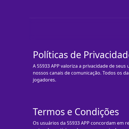
Políticas de Privacida
A 55933 APP valoriza a privacidade de seus
nossos canais de comunicação. Todos os dad
jogadores.
Termos e Condições
Os usuários da 55933 APP concordam em res