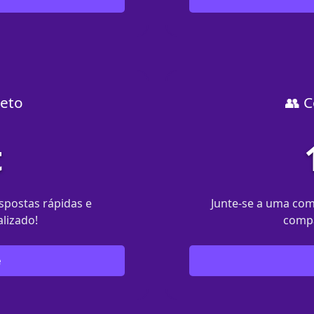
reto
👥 
t
espostas rápidas e
Junte-se a uma com
lizado!
compa
e