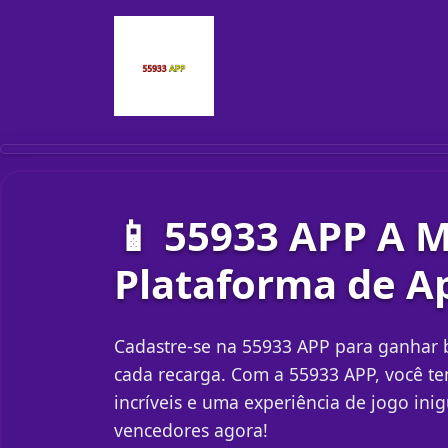
📱 55933 APP A 
Plataforma de A
Cadastre-se na 55933 APP para ganhar 
cada recarga. Com a 55933 APP, você t
incríveis e uma experiência de jogo inig
vencedores agora!