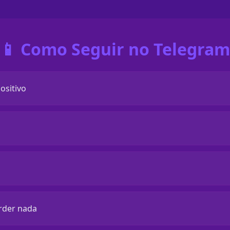
📱 Como Seguir no Telegram
ositivo
erder nada