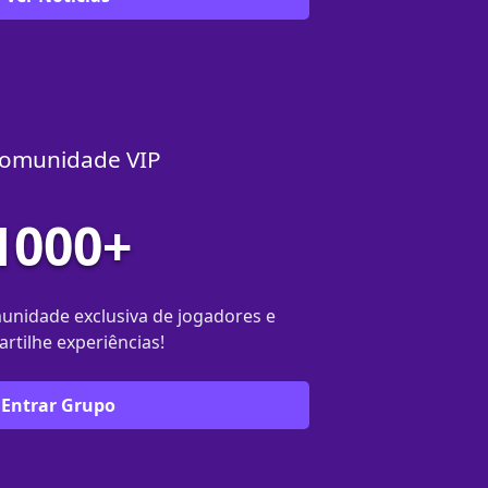
Comunidade VIP
1000+
unidade exclusiva de jogadores e
rtilhe experiências!
Entrar Grupo