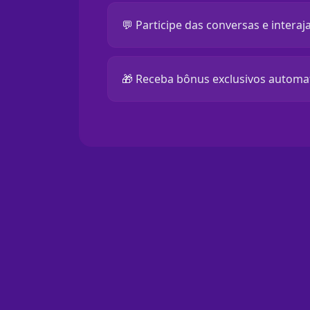
💬 Participe das conversas e interaj
🎁 Receba bônus exclusivos autom