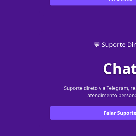
💬 Suporte Di
Cha
Suporte direto via Telegram, r
atendimento persona
Falar Suport