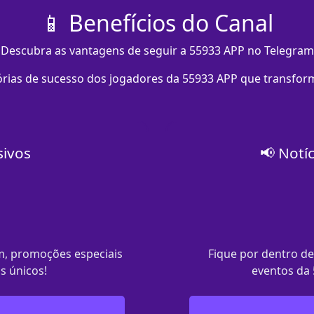
📱 Benefícios do Canal
Descubra as vantagens de seguir a 55933 APP no Telegram
órias de sucesso dos jogadores da 55933 APP que transfor
sivos
📢 Notí
m, promoções especiais
Fique por dentro d
s únicos!
eventos da