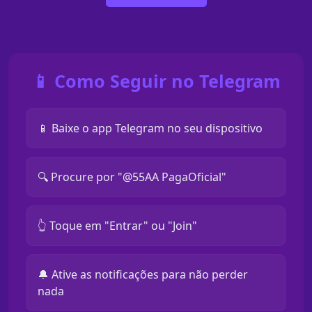
📱 Como Seguir no Telegram
📱 Baixe o app Telegram no seu dispositivo
🔍 Procure por "@55AA PagaOficial"
👆 Toque em "Entrar" ou "Join"
🔔 Ative as notificações para não perder
nada