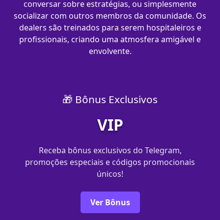
conversar sobre estratégias, ou simplesmente
socializar com outros membros da comunidade. Os
dealers são treinados para serem hospitaleiros e
profissionais, criando uma atmosfera amigável e
envolvente.
🎁 Bônus Exclusivos
VIP
Receba bônus exclusivos do Telegram,
promoções especiais e códigos promocionais
únicos!
Ver Bônus