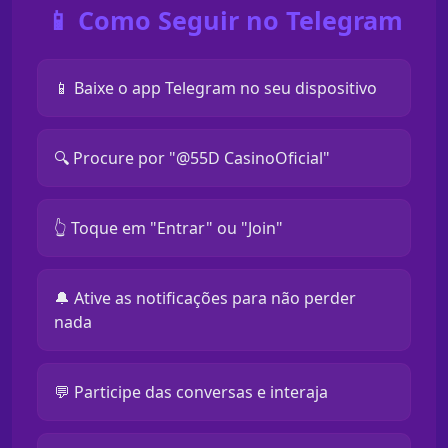
📱 Como Seguir no Telegram
📱 Baixe o app Telegram no seu dispositivo
🔍 Procure por "@55D CasinoOficial"
👆 Toque em "Entrar" ou "Join"
🔔 Ative as notificações para não perder
nada
💬 Participe das conversas e interaja