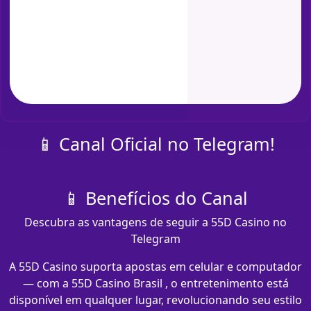
📱 Canal Oficial no Telegram!
📱 Benefícios do Canal
Descubra as vantagens de seguir a 55D Casino no
Telegram
A 55D Casino suporta apostas em celular e computador
— com a 55D Casino Brasil , o entretenimento está
disponível em qualquer lugar, revolucionando seu estilo