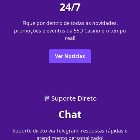
24/7
Fique por dentro de todas as novidades,
promoções e eventos da 55D Casino em tempo
real!
Ver Notícias
💬 Suporte Direto
Chat
Suporte direto via Telegram, respostas rápidas e
atendimento personalizado!