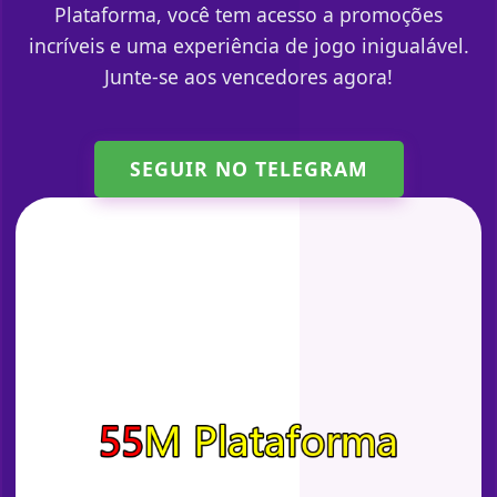
Plataforma, você tem acesso a promoções
incríveis e uma experiência de jogo inigualável.
Junte-se aos vencedores agora!
SEGUIR NO TELEGRAM