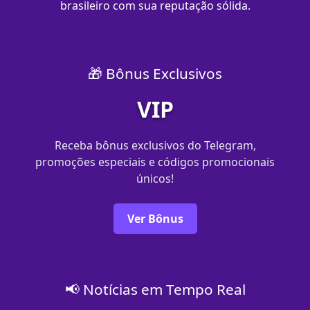
brasileiro com sua reputação sólida.
🎁 Bônus Exclusivos
VIP
Receba bônus exclusivos do Telegram,
promoções especiais e códigos promocionais
únicos!
Ver Bônus
📢 Notícias em Tempo Real