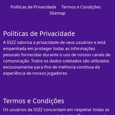
Políticas de Privacidade
Termos e Condições
Sitemap
Políticas de Privacidade
A 55ZZ valoriza a privacidade de seus usuários e está
empenhada em proteger todas as informações
pessoais fornecidas durante o uso de nossos canais de
comunicação. Todos os dados coletados são utilizados
exclusivamente para fins de melhoria contínua da
experiência de nossos jogadores.
Termos e Condições
Os usuários da 55ZZ concordam em respeitar todas as