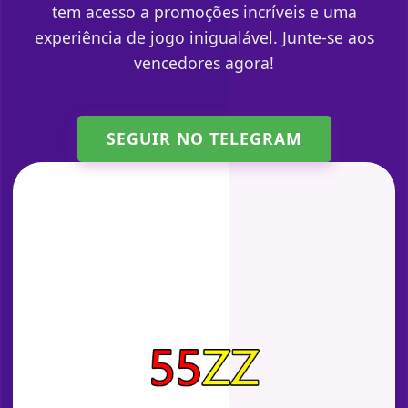
tem acesso a promoções incríveis e uma
experiência de jogo inigualável. Junte-se aos
vencedores agora!
SEGUIR NO TELEGRAM