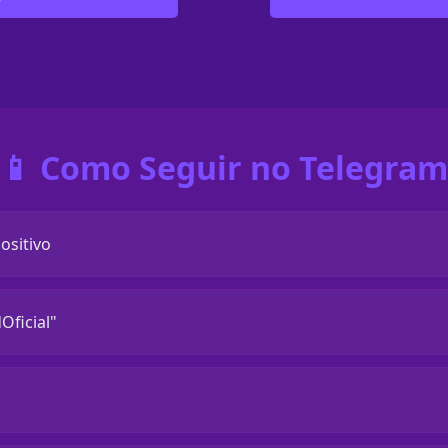
📱 Como Seguir no Telegram
ositivo
ficial"