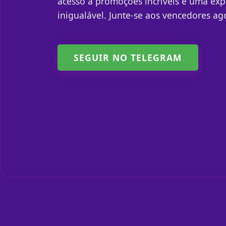
acesso a promoções incríveis e uma exp
inigualável. Junte-se aos vencedores ag
SEGUIR NO TELEGRAM