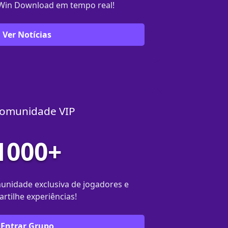
Win Download em tempo real!
Ver Notícias
Comunidade VIP
1000+
unidade exclusiva de jogadores e
rtilhe experiências!
Entrar Grupo