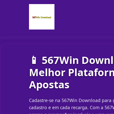
📱 567Win Downl
Melhor Platafor
Apostas
Cadastre-se na 567Win Download para 
cadastro e em cada recarga. Com a 56