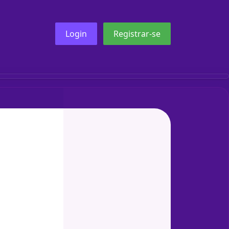
Login
Registrar-se