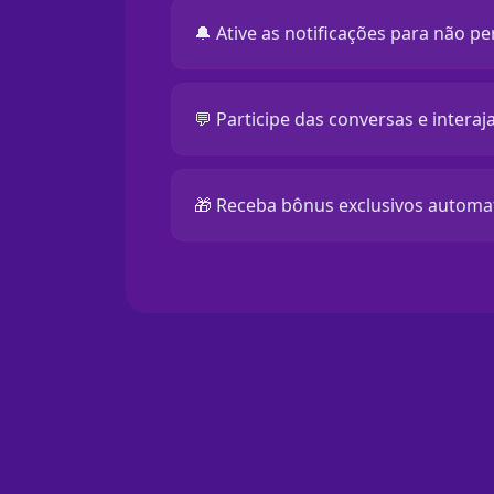
🔔 Ative as notificações para não p
💬 Participe das conversas e interaj
🎁 Receba bônus exclusivos autom