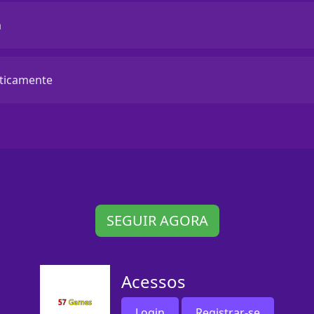
a
aticamente
SEGUIR AGORA
Acessos
Login
Registrar-se