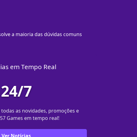
solve a maioria das dúvidas comuns
cias em Tempo Real
24/7
e todas as novidades, promoções e
 57 Games em tempo real!
Ver Notícias