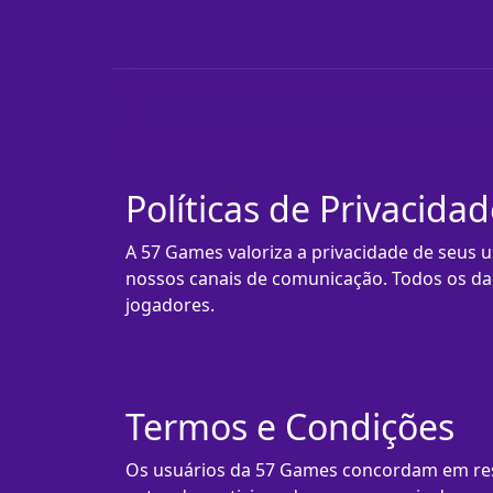
Políticas de Privacida
A 57 Games valoriza a privacidade de seus
nossos canais de comunicação. Todos os dad
jogadores.
Termos e Condições
Os usuários da 57 Games concordam em resp