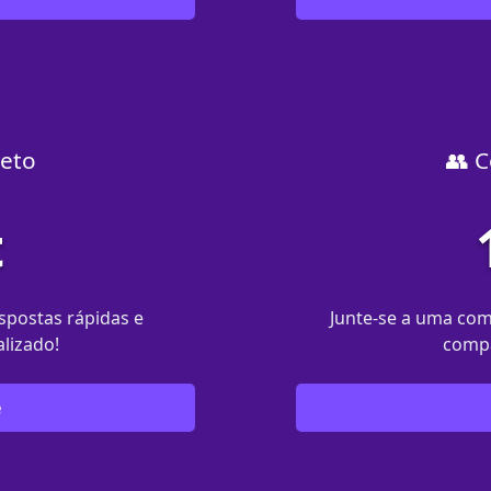
reto
👥 
t
espostas rápidas e
Junte-se a uma com
lizado!
compa
e