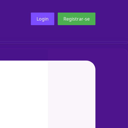
Login
Registrar-se