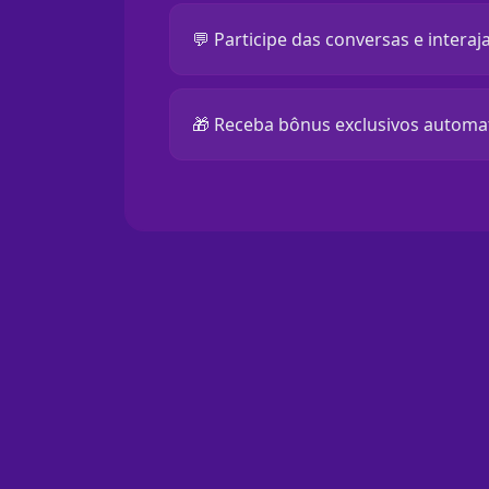
💬 Participe das conversas e interaj
🎁 Receba bônus exclusivos autom