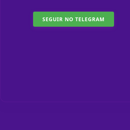
SEGUIR NO TELEGRAM