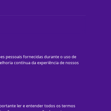
es pessoais fornecidas durante o uso de
elhoria contínua da experiência de nossos
portante ler e entender todos os termos