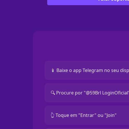
📱 Baixe o app Telegram no seu disp
🔍 Procure por "@59Brl LoginOficial
👆 Toque em "Entrar" ou "Join"