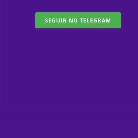
SEGUIR NO TELEGRAM