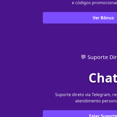
e códigos promocionai
Ver Bônus
💬 Suporte Di
Cha
Suporte direto via Telegram, r
atendimento persona
Falar Suport