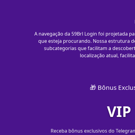
A navegação da 59Brl Login foi projetada pa
que esteja procurando. Nossa estrutura d
subcategorias que facilitam a descobe
localização atual, facil
🎁 Bônus Exclu
VIP
Receba bônus exclusivos do Telegra