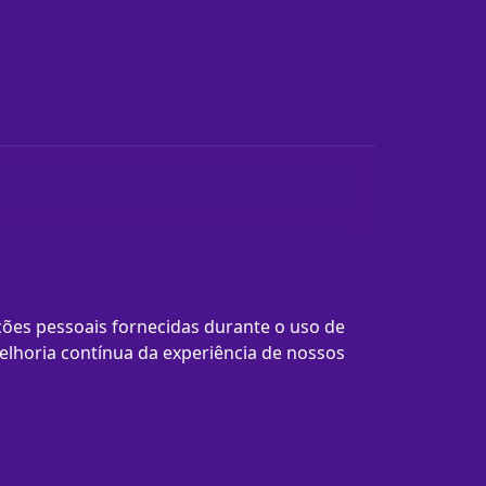
ções pessoais fornecidas durante o uso de
elhoria contínua da experiência de nossos