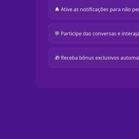
🔔 Ative as notificações para não p
💬 Participe das conversas e interaj
🎁 Receba bônus exclusivos autom