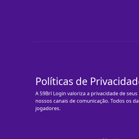
Políticas de Privacida
A 59Brl Login valoriza a privacidade de se
nossos canais de comunicação. Todos os dad
jogadores.