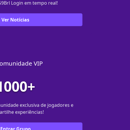
59Brl Login em tempo real!
Ver Notícias
Comunidade VIP
1000+
unidade exclusiva de jogadores e
rtilhe experiências!
Entrar Grupo