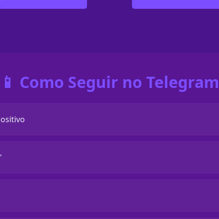
📱 Como Seguir no Telegram
ositivo
"