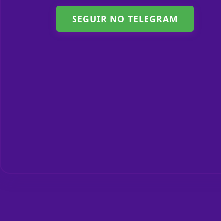
SEGUIR NO TELEGRAM