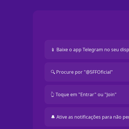
📱 Baixe o app Telegram no seu disp
🔍 Procure por "@5FFOficial"
👆 Toque em "Entrar" ou "Join"
🔔 Ative as notificações para não p