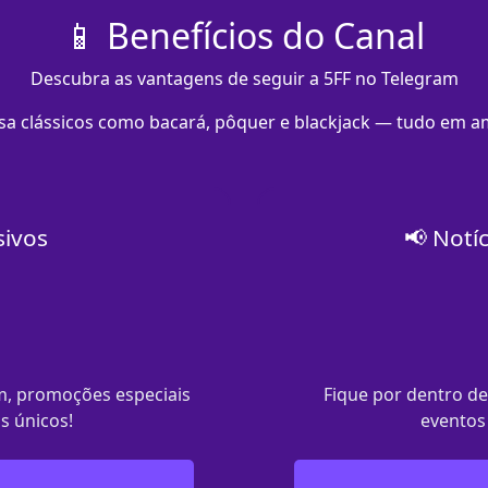
📱 Benefícios do Canal
Descubra as vantagens de seguir a 5FF no Telegram
esa clássicos como bacará, pôquer e blackjack — tudo em amb
sivos
📢 Notí
m, promoções especiais
Fique por dentro d
s únicos!
eventos