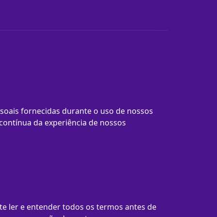
ssoais fornecidas durante o uso de nossos
 contínua da experiência de nossos
e ler e entender todos os termos antes de