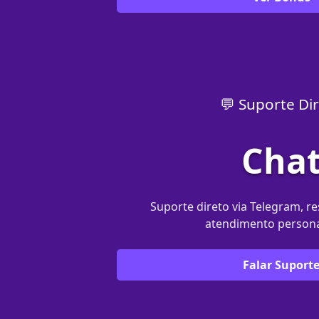
💬 Suporte Di
Cha
Suporte direto via Telegram, r
atendimento persona
Falar Suport