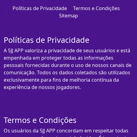
Políticas de Privacidade
Termos e Condições
Sitemap
Políticas de Privacidade
A 5JJ APP valoriza a privacidade de seus usuários e está
empenhada em proteger todas as informações
pessoais fornecidas durante o uso de nossos canais de
comunicação. Todos os dados coletados são utilizados
exclusivamente para fins de melhoria contínua da
experiência de nossos jogadores.
Termos e Condições
Os usuários da 5JJ APP concordam em respeitar todas