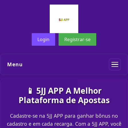
Login
Registrar-se
Menu
📱 5JJ APP A Melhor
Plataforma de Apostas
Cadastre-se na 5JJ APP para ganhar bônus no
cadastro e em cada recarga. Com a 5JJ APP, você