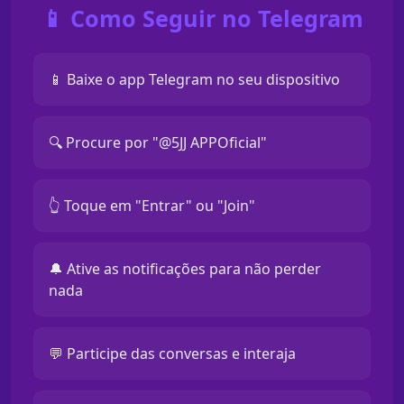
📱 Como Seguir no Telegram
📱 Baixe o app Telegram no seu dispositivo
🔍 Procure por "@5JJ APPOficial"
👆 Toque em "Entrar" ou "Join"
🔔 Ative as notificações para não perder
nada
💬 Participe das conversas e interaja