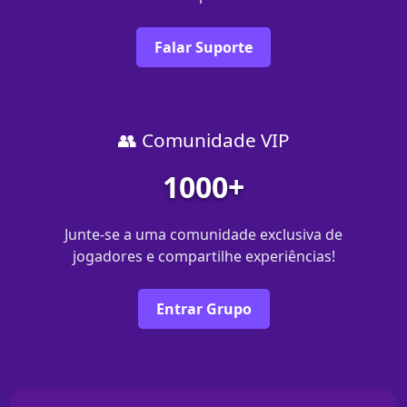
Falar Suporte
👥 Comunidade VIP
1000+
Junte-se a uma comunidade exclusiva de
jogadores e compartilhe experiências!
Entrar Grupo