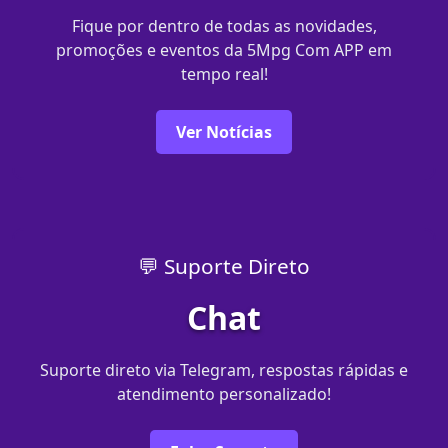
Fique por dentro de todas as novidades,
promoções e eventos da 5Mpg Com APP em
tempo real!
Ver Notícias
💬 Suporte Direto
Chat
Suporte direto via Telegram, respostas rápidas e
atendimento personalizado!