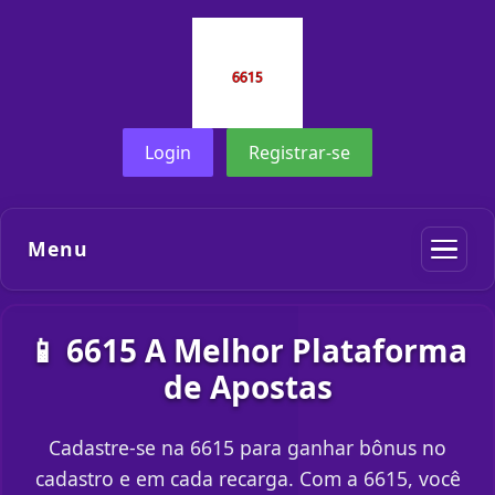
Login
Registrar-se
Menu
📱 6615 A Melhor Plataforma
de Apostas
Cadastre-se na 6615 para ganhar bônus no
cadastro e em cada recarga. Com a 6615, você