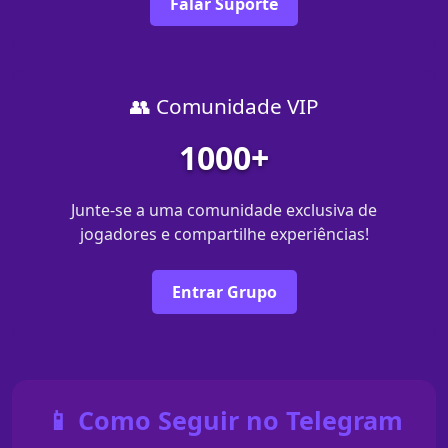
Falar Suporte
👥 Comunidade VIP
1000+
Junte-se a uma comunidade exclusiva de
jogadores e compartilhe experiências!
Entrar Grupo
📱 Como Seguir no Telegram