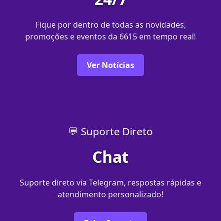
Fique por dentro de todas as novidades,
promoções e eventos da 6615 em tempo real!
Ver Notícias
💬 Suporte Direto
Chat
Suporte direto via Telegram, respostas rápidas e
atendimento personalizado!