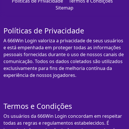
Políticas de Privacidade
Termos e Condições
Sitemap
Políticas de Privacidade
A 666Win Login valoriza a privacidade de seus usuários
e está empenhada em proteger todas as informações
pessoais fornecidas durante o uso de nossos canais de
comunicação. Todos os dados coletados são utilizados
exclusivamente para fins de melhoria contínua da
experiência de nossos jogadores.
Termos e Condições
Os usuários da 666Win Login concordam em respeitar
todas as regras e regulamentos estabelecidos. É