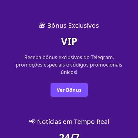
🎁 Bônus Exclusivos
VIP
Receba bônus exclusivos do Telegram,
promoções especiais e códigos promocionais
únicos!
Ver Bônus
📢 Notícias em Tempo Real
24/7