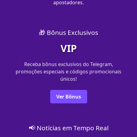
apostadores.
🎁 Bônus Exclusivos
VIP
Receba bônus exclusivos do Telegram,
promoções especiais e códigos promocionais
únicos!
Ver Bônus
📢 Notícias em Tempo Real