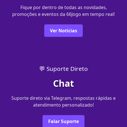
Fique por dentro de todas as novidades,
promoções e eventos da 66Jogo em tempo real!
Ver Notícias
💬 Suporte Direto
Chat
Suporte direto via Telegram, respostas rápidas e
atendimento personalizado!
Falar Suporte