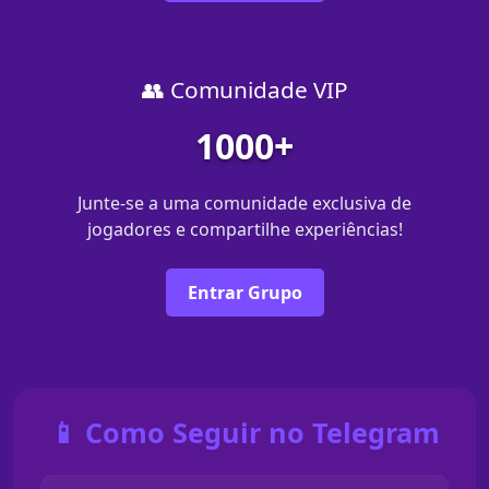
👥 Comunidade VIP
1000+
Junte-se a uma comunidade exclusiva de
jogadores e compartilhe experiências!
Entrar Grupo
📱 Como Seguir no Telegram