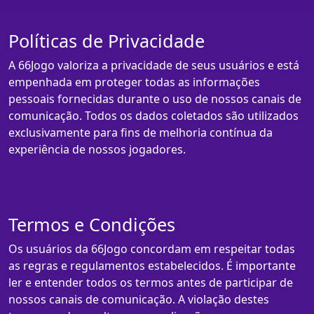
Políticas de Privacidade
A 66Jogo valoriza a privacidade de seus usuários e está
empenhada em proteger todas as informações
pessoais fornecidas durante o uso de nossos canais de
comunicação. Todos os dados coletados são utilizados
exclusivamente para fins de melhoria contínua da
experiência de nossos jogadores.
Termos e Condições
Os usuários da 66Jogo concordam em respeitar todas
as regras e regulamentos estabelecidos. É importante
ler e entender todos os termos antes de participar de
nossos canais de comunicação. A violação destes