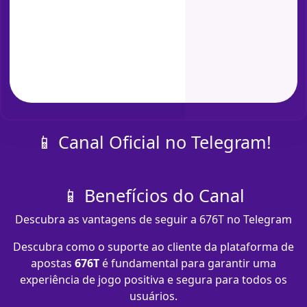
📱 Canal Oficial no Telegram!
📱 Benefícios do Canal
Descubra as vantagens de seguir a 676T no Telegram
Descubra como o suporte ao cliente da plataforma de
apostas
676T
é fundamental para garantir uma
experiência de jogo positiva e segura para todos os
usuários.