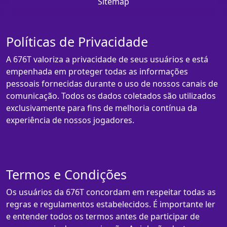
Sitemap
Políticas de Privacidade
A 676T valoriza a privacidade de seus usuários e está
empenhada em proteger todas as informações
pessoais fornecidas durante o uso de nossos canais de
comunicação. Todos os dados coletados são utilizados
exclusivamente para fins de melhoria contínua da
experiência de nossos jogadores.
Termos e Condições
Os usuários da 676T concordam em respeitar todas as
regras e regulamentos estabelecidos. É importante ler
e entender todos os termos antes de participar de