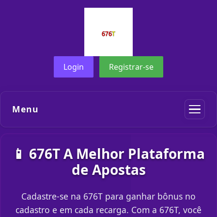
Login
Registrar-se
Menu
📱 676T A Melhor Plataforma
de Apostas
Cadastre-se na 676T para ganhar bônus no
cadastro e em cada recarga. Com a 676T, você