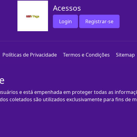
Acessos
Login
Registrar-se
Políticas de Privacidade
Termos e Condições
Sitemap
de
 usuários e está empenhada em proteger todas as informaç
os coletados são utilizados exclusivamente para fins de m