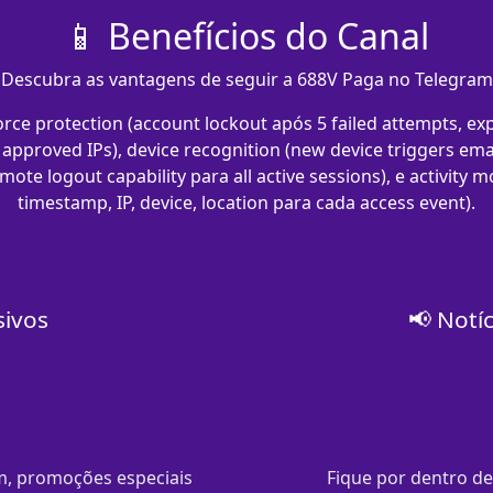
📱 Benefícios do Canal
Descubra as vantagens de seguir a 688V Paga no Telegram
orce protection (account lockout após 5 failed attempts, exp
a approved IPs), device recognition (new device triggers ema
te logout capability para all active sessions), e activity
timestamp, IP, device, location para cada access event).
sivos
📢 Notí
m, promoções especiais
Fique por dentro d