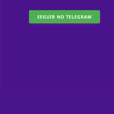
SEGUIR NO TELEGRAM