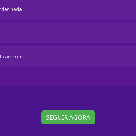
erder nada
a
aticamente
SEGUIR AGORA