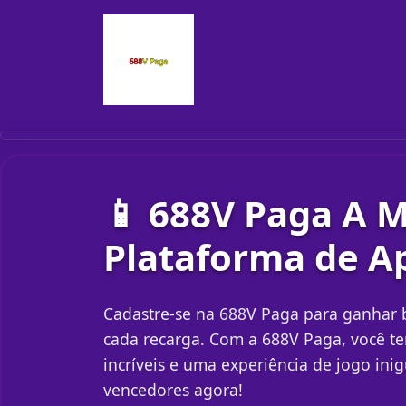
📱 688V Paga A 
Plataforma de A
Cadastre-se na 688V Paga para ganhar 
cada recarga. Com a 688V Paga, você t
incríveis e uma experiência de jogo inig
vencedores agora!