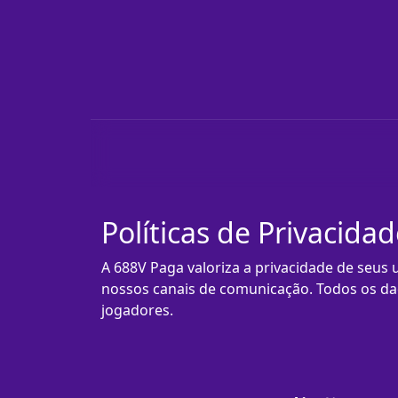
Políticas de Privacida
A 688V Paga valoriza a privacidade de seus
nossos canais de comunicação. Todos os dad
jogadores.