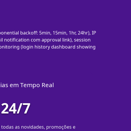
onential backoff: 5min, 15min, 1hr, 24hr), IP
il notification com approval link), session
 monitoring (login history dashboard showing
cias em Tempo Real
24/7
e todas as novidades, promoções e