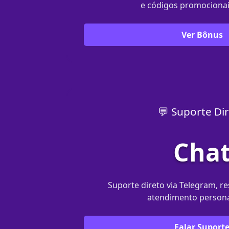
e códigos promocionai
Ver Bônus
💬 Suporte Di
Cha
Suporte direto via Telegram, r
atendimento persona
Falar Suport