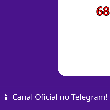
📱 Canal Oficial no Telegram!