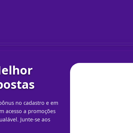
Melhor
postas
bônus no cadastro e em
em acesso a promoções
ualável. Junte-se aos