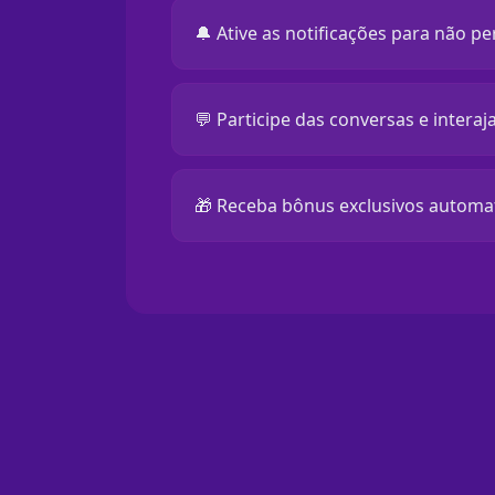
🔔 Ative as notificações para não p
💬 Participe das conversas e interaj
🎁 Receba bônus exclusivos autom