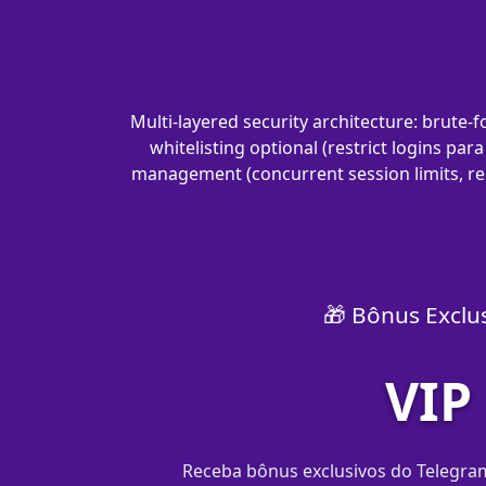
Multi-layered security architecture: brute-f
whitelisting optional (restrict logins par
management (concurrent session limits, remo
🎁 Bônus Exclu
VIP
Receba bônus exclusivos do Telegra