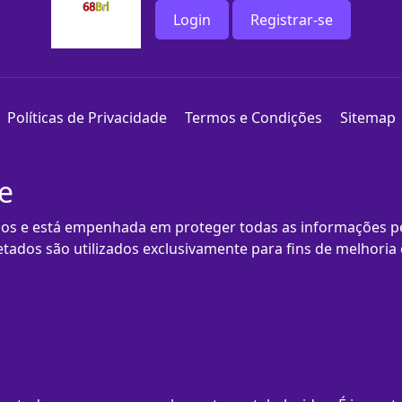
Login
Registrar-se
Políticas de Privacidade
Termos e Condições
Sitemap
de
ários e está empenhada em proteger todas as informações p
tados são utilizados exclusivamente para fins de melhoria