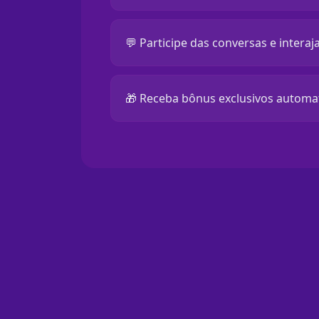
💬 Participe das conversas e interaj
🎁 Receba bônus exclusivos autom