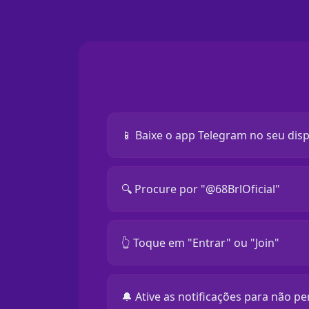
📱 Baixe o app Telegram no seu disp
🔍 Procure por "@68BrlOficial"
👆 Toque em "Entrar" ou "Join"
🔔 Ative as notificações para não p