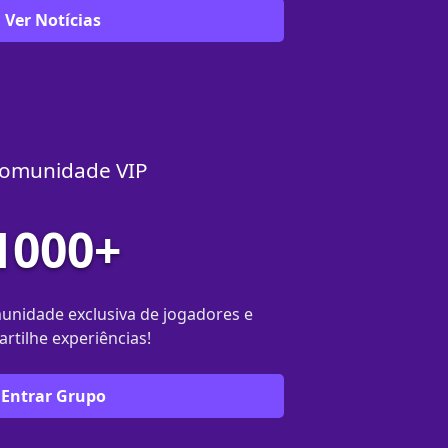
Ver Notícias
Comunidade VIP
1000+
unidade exclusiva de jogadores e
rtilhe experiências!
Entrar Grupo