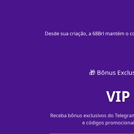
Desde sua criação, a 68Brl mantém o c
🎁 Bônus Exclu
VIP
Receba bônus exclusivos do Telegra
e códigos promocionai