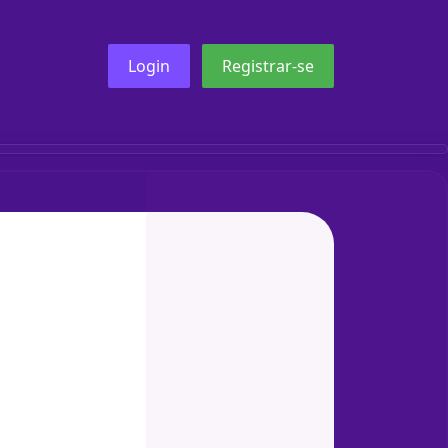
Login
Registrar-se