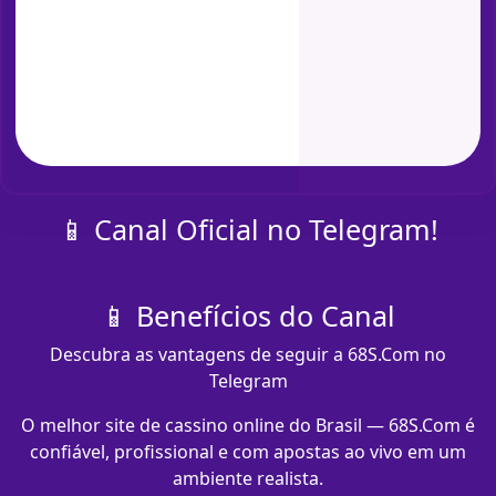
📱 Canal Oficial no Telegram!
📱 Benefícios do Canal
Descubra as vantagens de seguir a 68S.Com no
Telegram
O melhor site de cassino online do Brasil — 68S.Com é
confiável, profissional e com apostas ao vivo em um
ambiente realista.