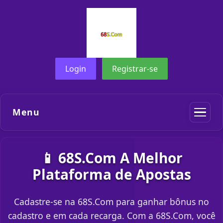
Login
Registrar-se
Menu
📱 68S.Com A Melhor
Plataforma de Apostas
Cadastre-se na 68S.Com para ganhar bônus no
cadastro e em cada recarga. Com a 68S.Com, você