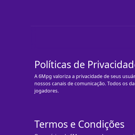
Políticas de Privacida
A 6Mpg valoriza a privacidade de seus usu
nossos canais de comunicação. Todos os dad
jogadores.
Termos e Condições