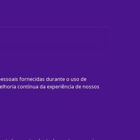
essoais fornecidas durante o uso de
elhoria contínua da experiência de nossos