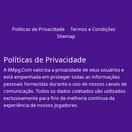
Políticas de Privacidade
Termos e Condições
Sitemap
Políticas de Privacidade
A 6Mpg.Com valoriza a privacidade de seus usuários e
está empenhada em proteger todas as informações
pessoais fornecidas durante o uso de nossos canais de
comunicação. Todos os dados coletados são utilizados
exclusivamente para fins de melhoria contínua da
experiência de nossos jogadores.