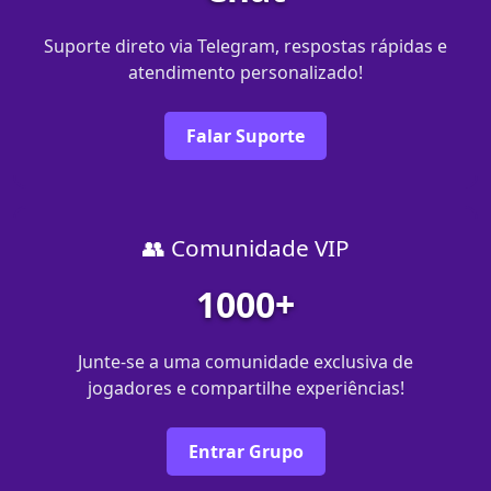
Suporte direto via Telegram, respostas rápidas e
atendimento personalizado!
Falar Suporte
👥 Comunidade VIP
1000+
Junte-se a uma comunidade exclusiva de
jogadores e compartilhe experiências!
Entrar Grupo