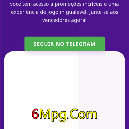
você tem acesso a promoções incríveis e uma
experiência de jogo inigualável. Junte-se aos
vencedores agora!
SEGUIR NO TELEGRAM