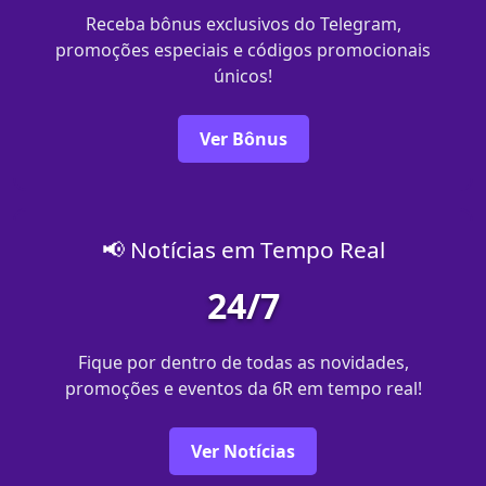
Receba bônus exclusivos do Telegram,
promoções especiais e códigos promocionais
únicos!
Ver Bônus
📢 Notícias em Tempo Real
24/7
Fique por dentro de todas as novidades,
promoções e eventos da 6R em tempo real!
Ver Notícias