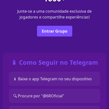
Junte-se a uma comunidade exclusiva de
jogadores e compartilhe experiências!
Entrar Grupo
📱 Como Seguir no Telegram
📱 Baixe o app Telegram no seu dispositivo
🔍 Procure por "@6ROficial"