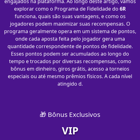
engajados na plataforma. Ao longo deste artigo, vamos
explorar como o Programa de Fidelidade do
6R
funciona, quais são suas vantagens, e como os
jogadores podem maximizar suas recompensas. O
programa geralmente opera em um sistema de pontos,
onde cada aposta feita pelo jogador gera uma
quantidade correspondente de pontos de fidelidade.
Esses pontos podem ser acumulados ao longo do
tempo e trocados por diversas recompensas, como
bônus em dinheiro, giros grátis, acesso a torneios
especiais ou até mesmo prêmios físicos. A cada nível
atingido d.
🎁 Bônus Exclusivos
VIP