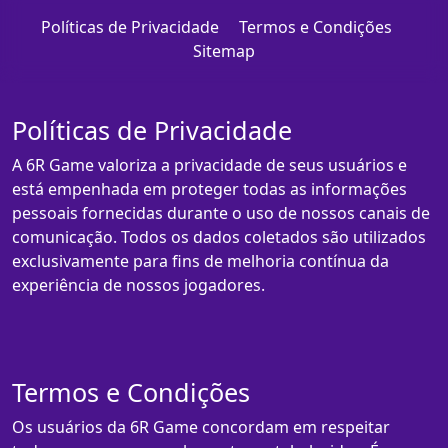
Políticas de Privacidade
Termos e Condições
Sitemap
Políticas de Privacidade
A 6R Game valoriza a privacidade de seus usuários e
está empenhada em proteger todas as informações
pessoais fornecidas durante o uso de nossos canais de
comunicação. Todos os dados coletados são utilizados
exclusivamente para fins de melhoria contínua da
experiência de nossos jogadores.
Termos e Condições
Os usuários da 6R Game concordam em respeitar