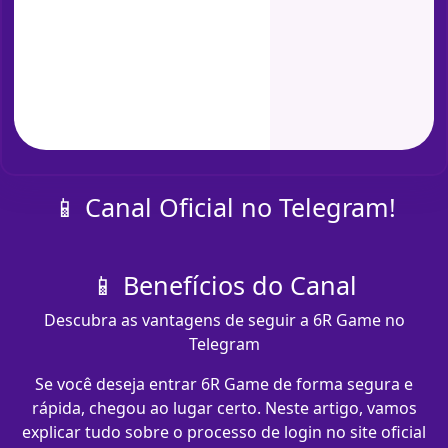
📱 Canal Oficial no Telegram!
📱 Benefícios do Canal
Descubra as vantagens de seguir a 6R Game no
Telegram
Se você deseja entrar 6R Game de forma segura e
rápida, chegou ao lugar certo. Neste artigo, vamos
explicar tudo sobre o processo de login no site oficial