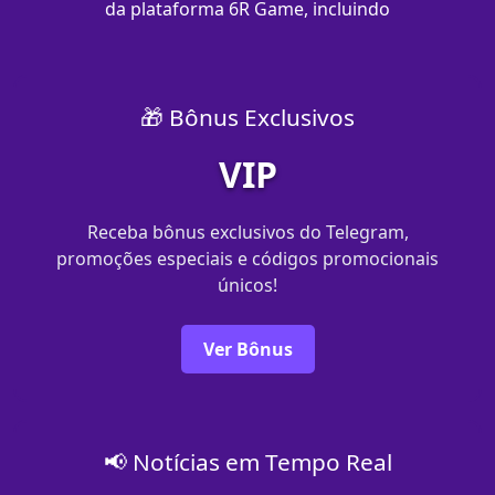
da plataforma 6R Game, incluindo
🎁 Bônus Exclusivos
VIP
Receba bônus exclusivos do Telegram,
promoções especiais e códigos promocionais
únicos!
Ver Bônus
📢 Notícias em Tempo Real