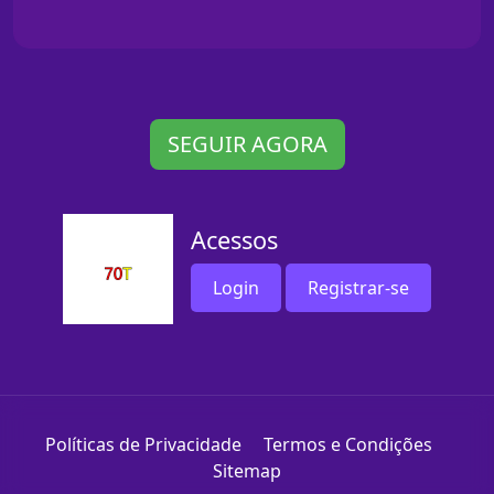
SEGUIR AGORA
Acessos
Login
Registrar-se
Políticas de Privacidade
Termos e Condições
Sitemap