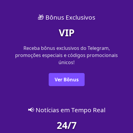
🎁 Bônus Exclusivos
VIP
Receba bônus exclusivos do Telegram,
promoções especiais e códigos promocionais
únicos!
Ver Bônus
📢 Notícias em Tempo Real
24/7